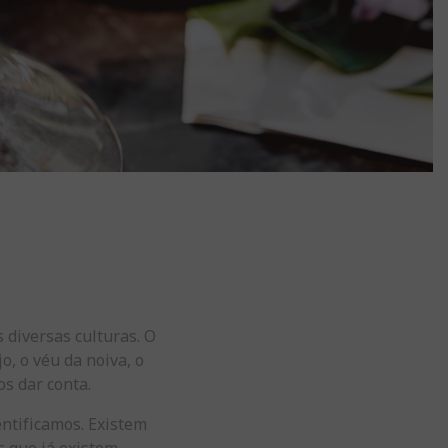
 diversas culturas. O
o, o véu da noiva, o
s dar conta.
entificamos. Existem
 que já existem.