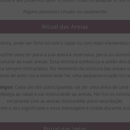
Alguns possíveis rituais no casamento:
Ritual das Areias
mónia, pode ser feita só com o casal ou com mais elementos d
scolhe uma cor para a sua areia e num vaso, jarra ou utensíl
isturar as suas areias. Essa mistura simboliza a união dos 
ra sempre misturados. No momento da mistura das areais o
sas de amor ou a celebrante faz uma pequena oração ou re
amigos
: Cada um dos participantes vai ter uma areia de uma 
deseja ao casal e vai misturando as areias. No fim os noiv
recipiente com as areias misturadas para recordação.
tem o seu significado e essa mensagem é citada durante a c
Ritual das Velas