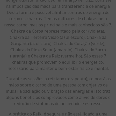
monge budista Mikao Usui em Março de 1922. Consiste
na imposição das mãos para transferência de energia.
Desta forma é possível alinhar centros de energia do
corpo os chakras. Temos milhares de chakras pelo
nosso corpo, mas os principais e mais conhecidos são 7.
Chakra da Coroa representado pela cor (violeta),
Chakra da Terceira Visão (azul escuro), Chakra da
Garganta (azul claro), Chakra do Coração (verde),
Chakra do Plexo Solar (amarelo), Chakra do Sacro
(laranja) e Chakra da Raiz (vermelho). São esses 7
chakras que promovem o equilíbrio energético,
necessário para manter o bem-estar físico e mental.
Durante as sessões o reikiano (terapeuta), colocará as
mãos sobre o corpo de uma pessoa com objetivo de
mudar a oscilação ou vibração das energias e isto traz
alguns benefícios comprovados como alívio de dores e
redução de sintomas de ansiedade e estresse.
A prática do Reiki é segura e não está ligado a uma